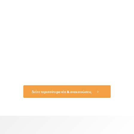
Δραστηριότητες
Ενημερωθείτε για νέα, ανακοινώσεις και τις ιατρικές εξελίξεις.
Δείτε περισσότερα νέα & ανακοινώσεις