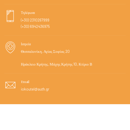
Τηλέφωνα
(+30) 2310267999
(+30) 6942436975
Ιατρεία
Θεσσαλονίκη, Αγίας Σοφίας 20
Ηράκλειο Κρήτης, Μάχης Κρήτης 10, Κτίριο Β
Email
iokoutel@auth.gr