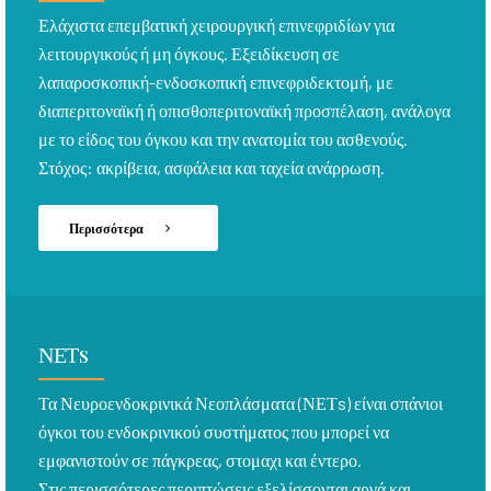
Ελάχιστα επεμβατική χειρουργική επινεφριδίων για
λειτουργικούς ή μη όγκους. Εξειδίκευση σε
λαπαροσκοπική-ενδοσκοπική επινεφριδεκτομή, με
διαπεριτοναϊκή ή οπισθοπεριτοναϊκή προσπέλαση, ανάλογα
με το είδος του όγκου και την ανατομία του ασθενούς.
Στόχος: ακρίβεια, ασφάλεια και ταχεία ανάρρωση.
Περισσότερα
ΝΕΤs
Τα Νευροενδοκρινικά Νεοπλάσματα (ΝΕΤs) είναι σπάνιοι
όγκοι του ενδοκρινικού συστήματος που μπορεί να
εμφανιστούν σε πάγκρεας, στομαχι και έντερο.
Στις περισσότερες περιπτώσεις εξελίσσονται αργά και